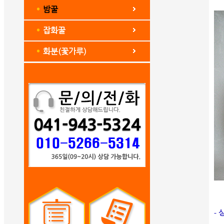
밤꿀
잡화꿀
화분(꽃가루)
- 